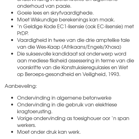
onderhoud van paaie.
Goeie lees en skryfvaardighede.
Moet Wiskundige berekenings kan maak.
‘n Geldige Kode EC1-lisensie (ook EC-lisensie) met
PrDP.
Vaardigheid in twee van die drie amptelike tale
van die Wes-Kaap (Afrikaans/Engels/Xhosa)
Die suksesvolle kandidaat sal onderwerp word
aan mediese fiksheid assessering in terme van die
voorskrifte van die Konstruksieregulasies en Wet
op Beroeps-gesondheid en Veiligheid, 1993.
Aanbeveling:
Ondervinding in algemene betonwerke
Ondervinding in die gebruik van elektriese
kragtoerusting.
Vorige ondervinding as toesighouer oor ‘n span
werkers.
Moet onder druk kan werk.